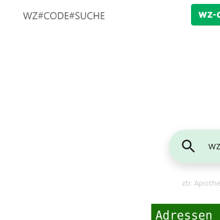
WZ-C
zb: Apothe