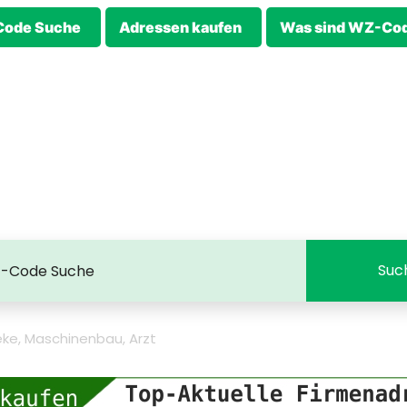
ode Suche
Adressen kaufen
Was sind WZ-Co
ke, Maschinenbau, Arzt