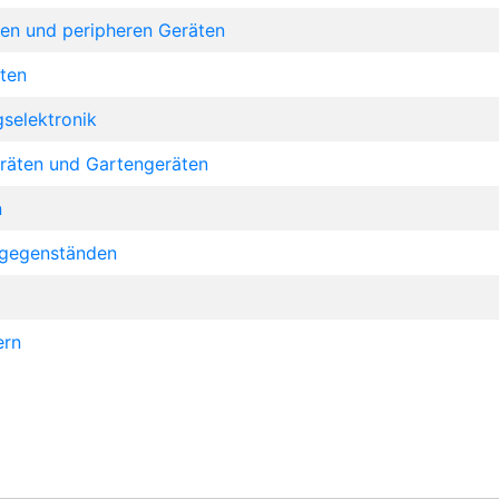
en und peripheren Geräten
ten
selektronik
eräten und Gartengeräten
n
sgegenständen
ern