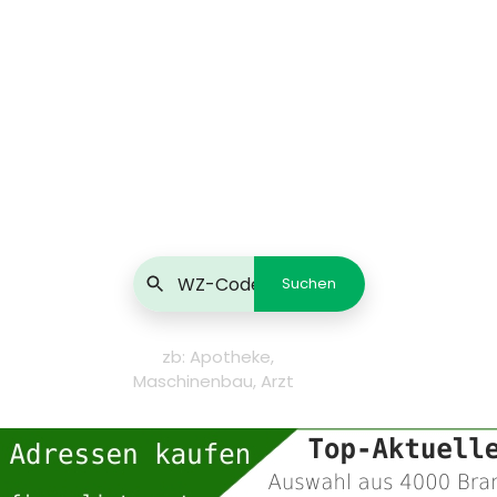
zb: Apotheke,
Maschinenbau, Arzt