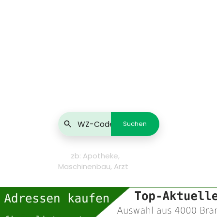
zb: Apotheke,
Maschinenbau, Arzt