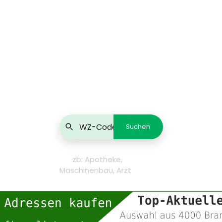
zb: Apotheke,
Maschinenbau, Arzt