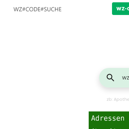
WZ-C
zb: Apothe