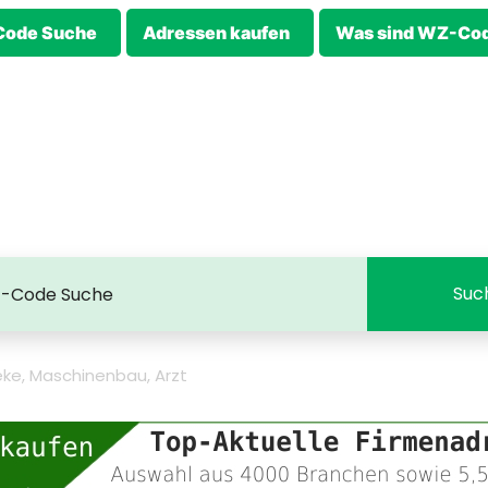
ode Suche
Adressen kaufen
Was sind WZ-Co
ke, Maschinenbau, Arzt