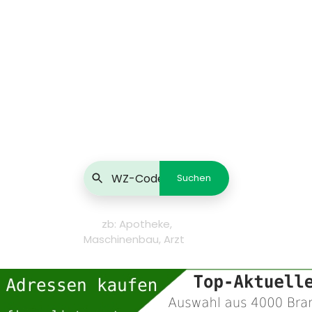
zb: Apotheke,
Maschinenbau, Arzt