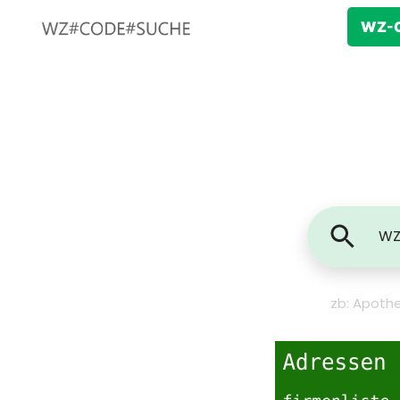
WZ-C
zb: Apothe