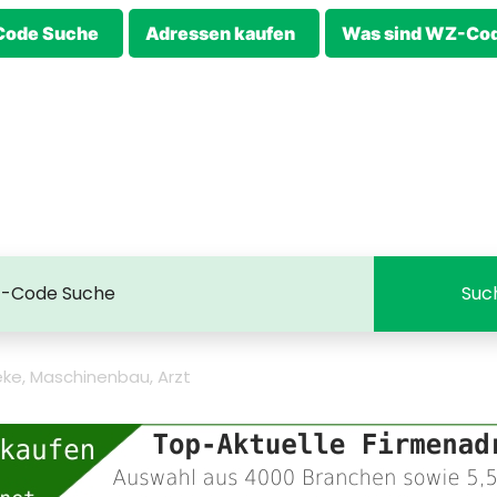
ode Suche
Adressen kaufen
Was sind WZ-Co
ke, Maschinenbau, Arzt